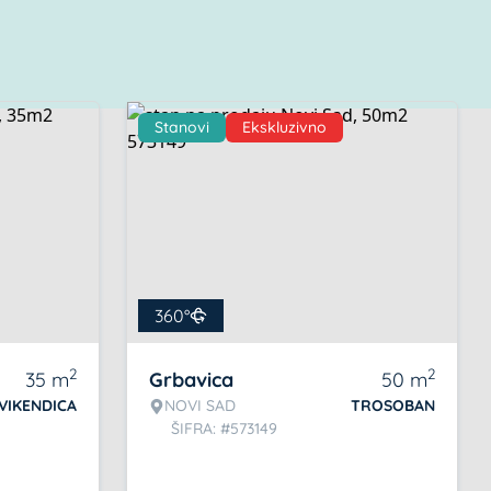
Stanovi
Ekskluzivno
360°
2
2
35
m
Grbavica
50
m
VIKENDICA
NOVI SAD
TROSOBAN
ŠIFRA: #573149