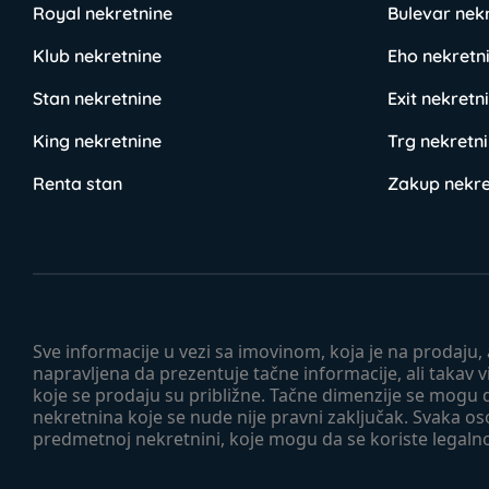
Royal nekretnine
Bulevar nek
Klub nekretnine
Eho nekretn
Stan nekretnine
Exit nekretn
King nekretnine
Trg nekretn
Renta stan
Zakup nekre
Sve informacije u vezi sa imovinom, koja je na prodaju,
napravljena da prezentuje tačne informacije, ali taka
koje se prodaju su približne. Tačne dimenzije se mogu d
nekretnina koje se nude nije pravni zaključak. Svaka o
predmetnoj nekretnini, koje mogu da se koriste legaln