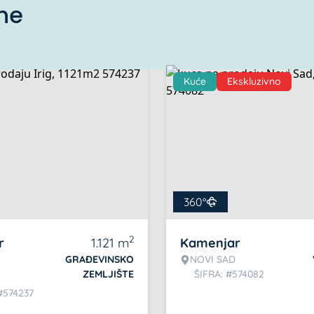
ine
Kuće
Ekskluzivno
360°
2
r
1.121
m
Kamenjar
GRAĐEVINSKO
NOVI SAD
ZEMLJIŠTE
ŠIFRA: #574082
#574237