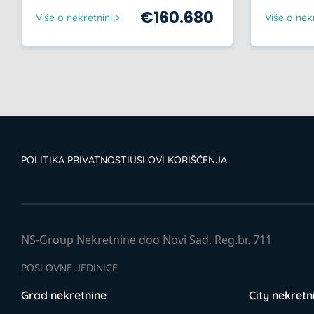
€
160.680
Više o nekretnini >
Više o nekr
POLITIKA PRIVATNOSTI
USLOVI KORIŠĆENJA
NS-Group Nekretnine doo Novi Sad, Reg.br. 711
POSLOVNE JEDINICE
Grad nekretnine
City nekretn