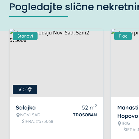
Pogledajte slične nekretn
Stanovi
Plac
360°
2
Salajka
52
m
Manasti
NOVI SAD
TROSOBAN
Hopovo
ŠIFRA: #575068
IRIG
ŠIFRA: 