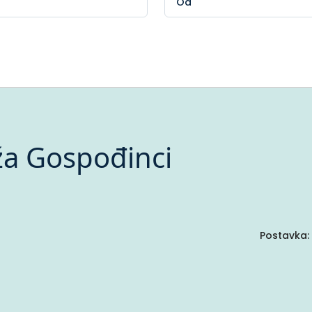
ža Gospođinci
Postavka: