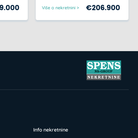
59.000
€
206.900
Više o nekretnini >
Info nekretnine