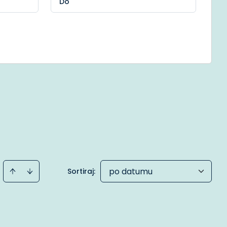
po datumu
Sortiraj
: