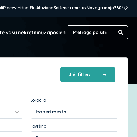
li
Placevi
Hitno!
Ekskluzivno
Snižene cene
Lux
Novogradnja
360°
te vašu nekretninu
Zaposleni
Još filtera
Lokacija
Izaberi mesto
Površina