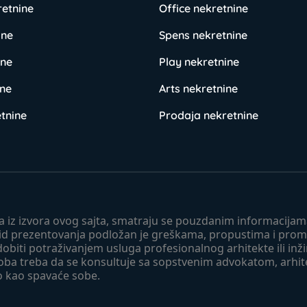
retnine
Office nekretnine
ine
Spens nekretnine
ine
Play nekretnine
ine
Arts nekretnine
tnine
Prodaja nekretnine
 a iz izvora ovog sajta, smatraju se pouzdanim informacijama
v vid prezentovanja podložan je greškama, propustima i pro
obiti potraživanjem usluga profesionalnog arhitekte ili inž
soba treba da se konsultuje sa sopstvenim advokatom, arhi
o kao spavaće sobe.