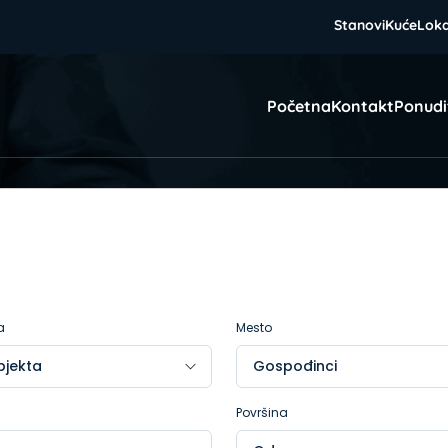
Stanovi
Kuće
Loka
Početna
Kontakt
Ponudi
a
Mesto
Površina