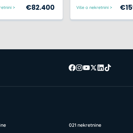
€
82.400
€
1
etnini >
Više o nekretnini >
ine
021 nekretnine