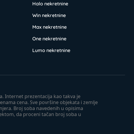
Halo nekretnine
Win nekretnine
Max nekretnine
One nekretnine
Lumo nekretnine
. Internet prezentacija kao takva je
menama cena. Sve površine objekata i zemlje
injera. Broj soba navedenih u opisima
tektom, da proceni tačan broj soba u