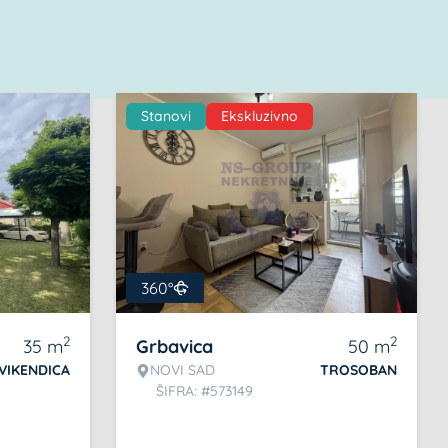
Stanovi
Ekskluzivno
360°
2
2
35
m
Grbavica
50
m
VIKENDICA
NOVI SAD
TROSOBAN
ŠIFRA: #573149