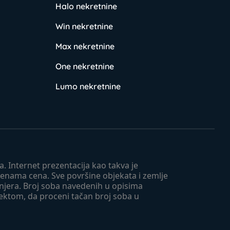
Halo nekretnine
Win nekretnine
Max nekretnine
One nekretnine
Lumo nekretnine
. Internet prezentacija kao takva je
menama cena. Sve površine objekata i zemlje
injera. Broj soba navedenih u opisima
tektom, da proceni tačan broj soba u