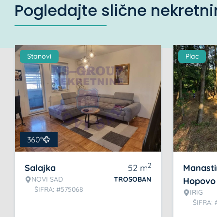
Pogledajte slične nekretn
Stanovi
Plac
360°
2
Salajka
52
m
Manasti
NOVI SAD
TROSOBAN
Hopovo
ŠIFRA: #575068
IRIG
ŠIFRA: 