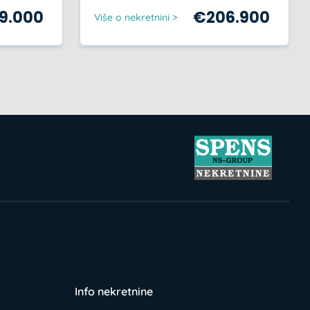
59.000
€
206.900
Više o nekretnini >
Info nekretnine