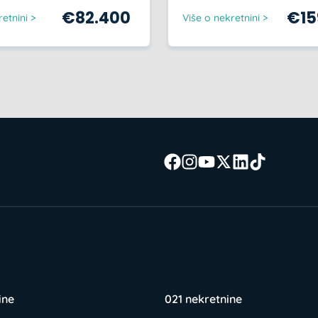
€
82.400
€
1
etnini >
Više o nekretnini >
ine
021 nekretnine