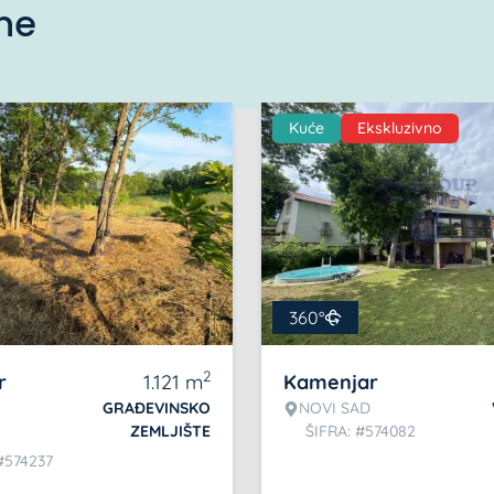
ine
Kuće
Ekskluzivno
360°
2
r
1.121
m
Kamenjar
GRAĐEVINSKO
NOVI SAD
ZEMLJIŠTE
ŠIFRA: #574082
#574237