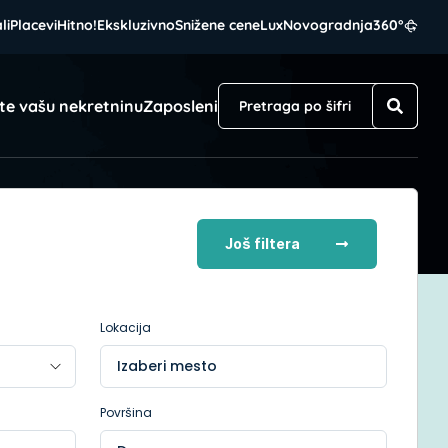
li
Placevi
Hitno!
Ekskluzivno
Snižene cene
Lux
Novogradnja
360°
te vašu nekretninu
Zaposleni
Još filtera
Lokacija
Izaberi mesto
Površina