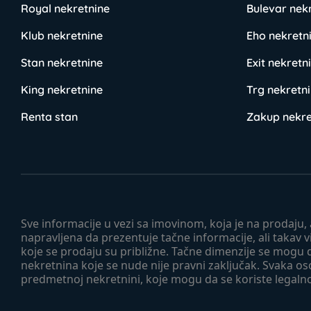
Royal nekretnine
Bulevar nek
Klub nekretnine
Eho nekretn
Stan nekretnine
Exit nekretn
King nekretnine
Trg nekretn
Renta stan
Zakup nekre
Sve informacije u vezi sa imovinom, koja je na prodaju,
napravljena da prezentuje tačne informacije, ali taka
koje se prodaju su približne. Tačne dimenzije se mogu d
nekretnina koje se nude nije pravni zaključak. Svaka o
predmetnoj nekretnini, koje mogu da se koriste legaln