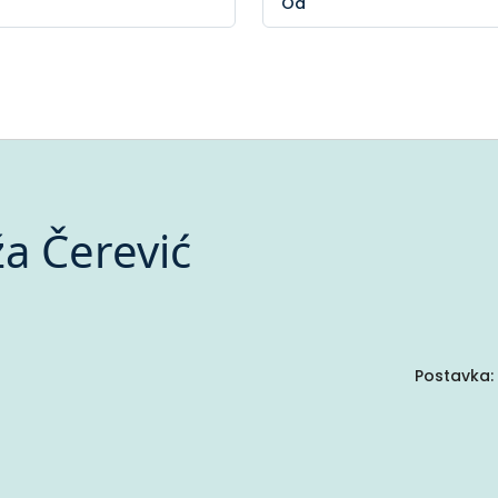
a Čerević
Postavka: