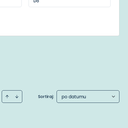
po datumu
Sortiraj
: