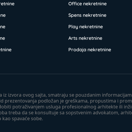
retnine
Office nekretnine
ine
Spens nekretnine
ine
Play nekretnine
ine
Arts nekretnine
tnine
Prodaja nekretnine
 a iz izvora ovog sajta, smatraju se pouzdanim informacijama
v vid prezentovanja podložan je greškama, propustima i pro
obiti potraživanjem usluga profesionalnog arhitekte ili inž
soba treba da se konsultuje sa sopstvenim advokatom, arhi
o kao spavaće sobe.