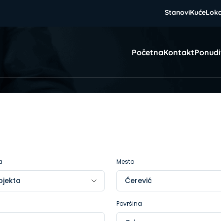
Stanovi
Kuće
Loka
Početna
Kontakt
Ponudi
a
Mesto
Površina