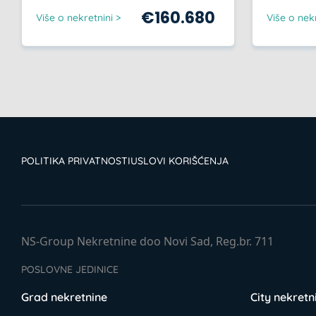
€
160.680
Više o nekretnini >
Više o nekr
POLITIKA PRIVATNOSTI
USLOVI KORIŠĆENJA
NS-Group Nekretnine doo Novi Sad, Reg.br. 711
POSLOVNE JEDINICE
Grad nekretnine
City nekretn