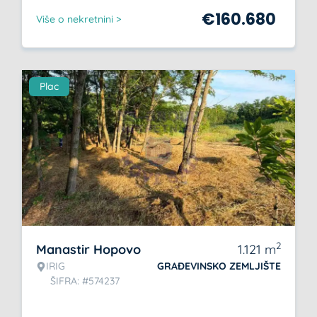
€
160.680
Više o nekretnini >
Plac
2
Manastir Hopovo
1.121
m
IRIG
GRAĐEVINSKO ZEMLJIŠTE
ŠIFRA: #574237