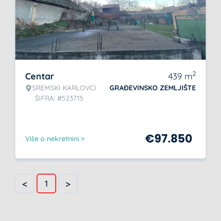
2
Centar
439
m
SREMSKI KARLOVCI
GRAĐEVINSKO ZEMLJIŠTE
ŠIFRA: #523715
€
97.850
Više o nekretnini >
<
>
1