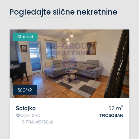
Pogledajte slične nekretnine
Stanovi
360°
2
Salajka
52
m
NOVI SAD
TROSOBAN
ŠIFRA: #575068