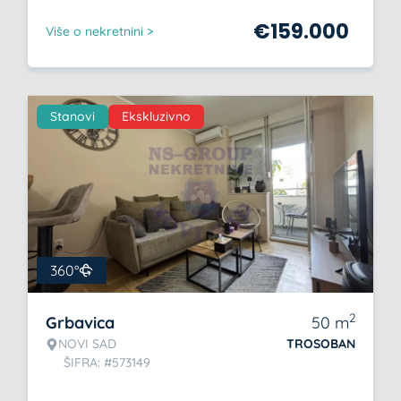
€
159.000
Više o nekretnini >
Stanovi
Ekskluzivno
360°
2
Grbavica
50
m
NOVI SAD
TROSOBAN
ŠIFRA: #573149