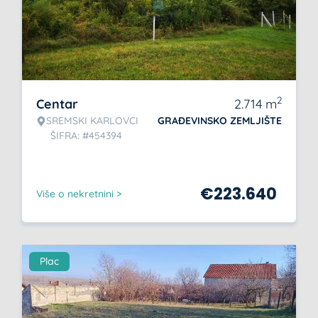
2
Centar
2.714
m
SREMSKI KARLOVCI
GRAĐEVINSKO ZEMLJIŠTE
ŠIFRA: #454394
€
223.640
Više o nekretnini >
Plac