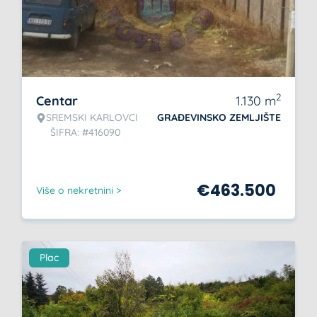
2
Centar
1.130
m
SREMSKI KARLOVCI
GRAĐEVINSKO ZEMLJIŠTE
ŠIFRA: #416090
€
463.500
Više o nekretnini >
Plac