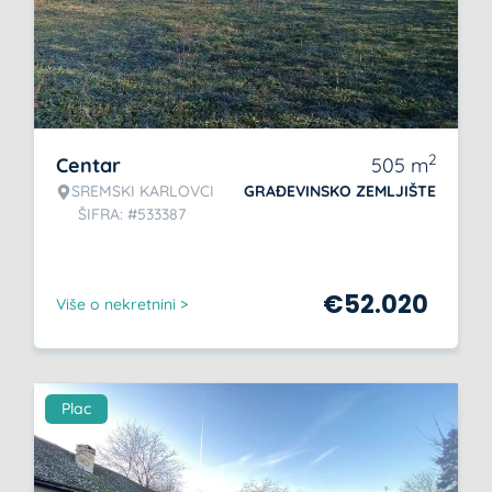
2
Centar
505
m
SREMSKI KARLOVCI
GRAĐEVINSKO ZEMLJIŠTE
ŠIFRA: #533387
€
52.020
Više o nekretnini >
Plac