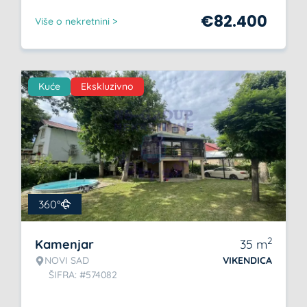
€
82.400
Više o nekretnini >
Kuće
Ekskluzivno
360°
2
Kamenjar
35
m
NOVI SAD
VIKENDICA
ŠIFRA: #574082