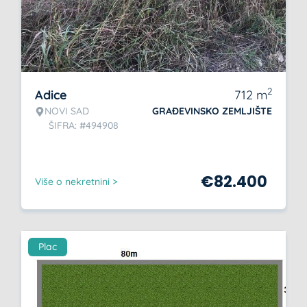
2
Adice
712
m
NOVI SAD
GRAĐEVINSKO ZEMLJIŠTE
ŠIFRA: #494908
€
82.400
Više o nekretnini >
Plac