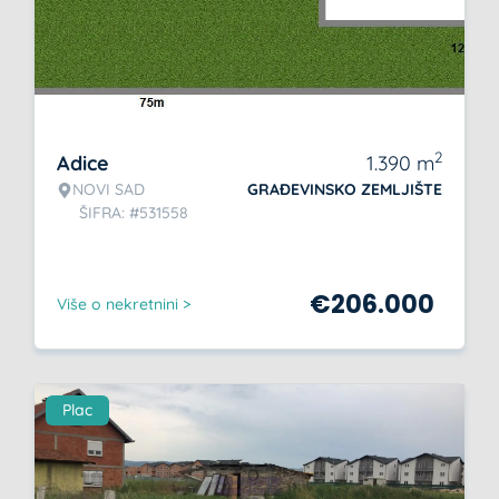
2
Adice
1.390
m
NOVI SAD
GRAĐEVINSKO ZEMLJIŠTE
ŠIFRA: #531558
€
206.000
Više o nekretnini >
Plac