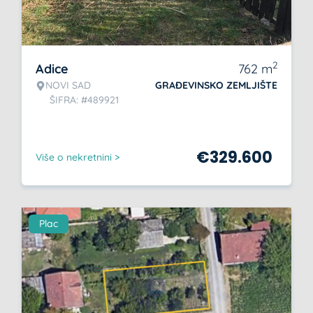
2
Adice
762
m
NOVI SAD
GRAĐEVINSKO ZEMLJIŠTE
ŠIFRA: #489921
€
329.600
Više o nekretnini >
Plac