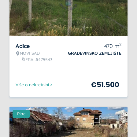
2
Adice
470
m
NOVI SAD
GRAĐEVINSKO ZEMLJIŠTE
ŠIFRA: #475543
€
51.500
Više o nekretnini >
Plac