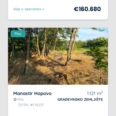
€
160.680
Više o nekretnini >
Plac
2
Manastir Hopovo
1.121
m
IRIG
GRAĐEVINSKO ZEMLJIŠTE
ŠIFRA: #574237