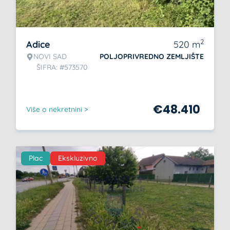
2
Adice
520
m
NOVI SAD
POLJOPRIVREDNO ZEMLJIŠTE
ŠIFRA: #573570
€
48.410
Više o nekretnini >
Plac
Ekskluzivno