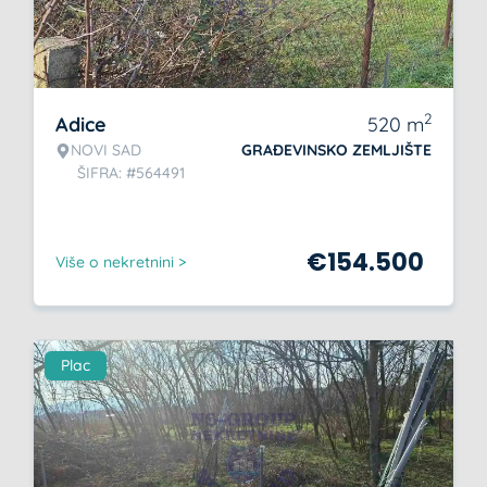
2
Adice
520
m
NOVI SAD
GRAĐEVINSKO ZEMLJIŠTE
ŠIFRA: #564491
€
154.500
Više o nekretnini >
Plac