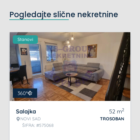
Pogledajte slične nekretnine
Stanovi
360°
2
Salajka
52
m
NOVI SAD
TROSOBAN
ŠIFRA: #575068