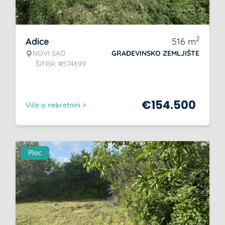
2
Adice
516
m
NOVI SAD
GRAĐEVINSKO ZEMLJIŠTE
ŠIFRA: #574699
€
154.500
Više o nekretnini >
Plac