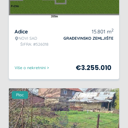
2
Adice
15.801
m
NOVI SAD
GRAĐEVINSKO ZEMLJIŠTE
ŠIFRA: #526018
€
3.255.010
Više o nekretnini >
Plac