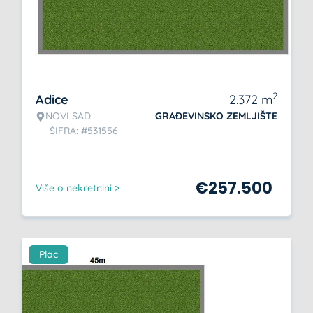
2
Adice
2.372
m
NOVI SAD
GRAĐEVINSKO ZEMLJIŠTE
ŠIFRA: #531556
€
257.500
Više o nekretnini >
Plac