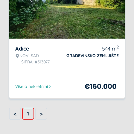
2
Adice
544
m
NOVI SAD
GRAĐEVINSKO ZEMLJIŠTE
ŠIFRA: #513077
€
150.000
Više o nekretnini >
<
>
1