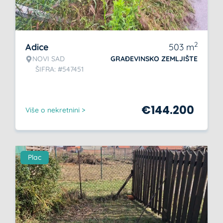
2
Adice
503
m
NOVI SAD
GRAĐEVINSKO ZEMLJIŠTE
ŠIFRA: #547451
€
144.200
Više o nekretnini >
Plac