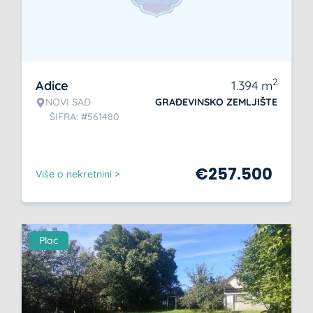
2
Adice
1.394
m
NOVI SAD
GRAĐEVINSKO ZEMLJIŠTE
ŠIFRA: #561480
€
257.500
Više o nekretnini >
Plac