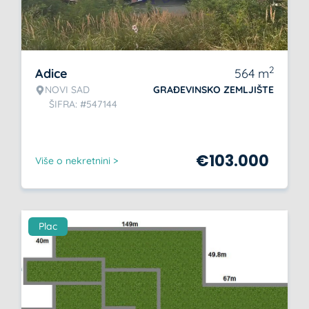
2
Adice
564
m
NOVI SAD
GRAĐEVINSKO ZEMLJIŠTE
ŠIFRA: #547144
€
103.000
Više o nekretnini >
Plac