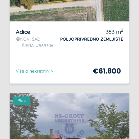
2
Adice
353
m
NOVI SAD
POLJOPRIVREDNO ZEMLJIŠTE
ŠIFRA: #569306
€
61.800
Više o nekretnini >
Plac