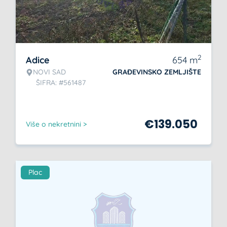
2
Adice
654
m
NOVI SAD
GRAĐEVINSKO ZEMLJIŠTE
ŠIFRA: #561487
€
139.050
Više o nekretnini >
Plac