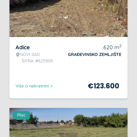
2
Adice
620
m
NOVI SAD
GRAĐEVINSKO ZEMLJIŠTE
ŠIFRA: #525909
€
123.600
Više o nekretnini >
Plac