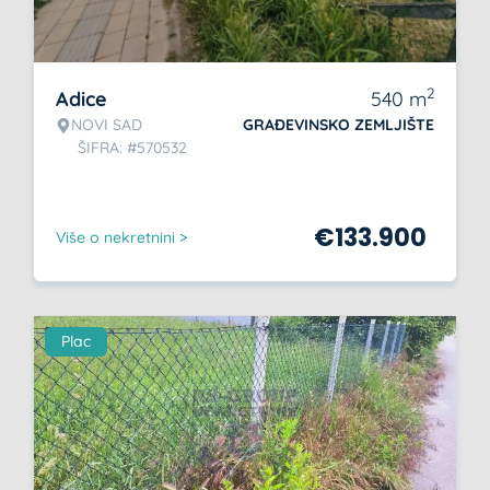
2
Adice
540
m
NOVI SAD
GRAĐEVINSKO ZEMLJIŠTE
ŠIFRA: #570532
€
133.900
Više o nekretnini >
Plac