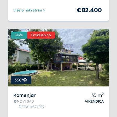
€
82.400
Više o nekretnini >
Kuće
Ekskluzivno
360°
2
Kamenjar
35
m
NOVI SAD
VIKENDICA
ŠIFRA: #574082