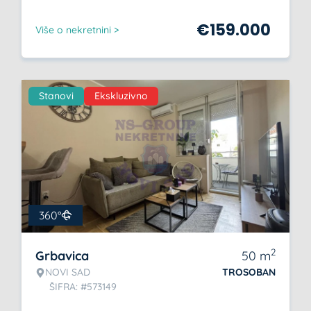
€
159.000
Više o nekretnini >
Stanovi
Ekskluzivno
360°
2
Grbavica
50
m
NOVI SAD
TROSOBAN
ŠIFRA: #573149