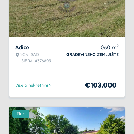
2
Adice
1.060
m
NOVI SAD
GRAĐEVINSKO ZEMLJIŠTE
ŠIFRA: #376809
€
103.000
Više o nekretnini >
Plac