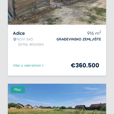
2
Adice
916
m
NOVI SAD
GRAĐEVINSKO ZEMLJIŠTE
ŠIFRA: #554343
€
360.500
Više o nekretnini >
Plac