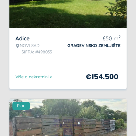
2
Adice
650
m
NOVI SAD
GRAĐEVINSKO ZEMLJIŠTE
ŠIFRA: #498033
€
154.500
Više o nekretnini >
Plac