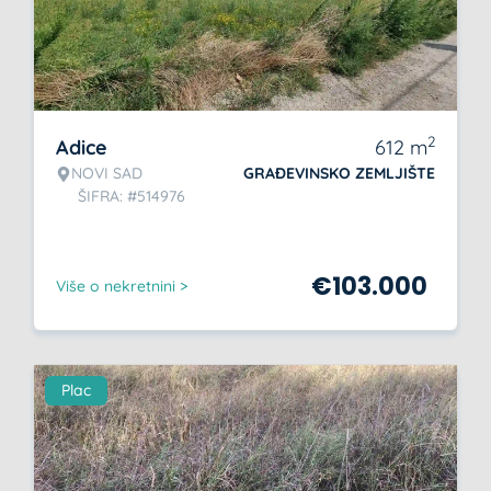
2
Adice
612
m
NOVI SAD
GRAĐEVINSKO ZEMLJIŠTE
ŠIFRA: #514976
€
103.000
Više o nekretnini >
Plac