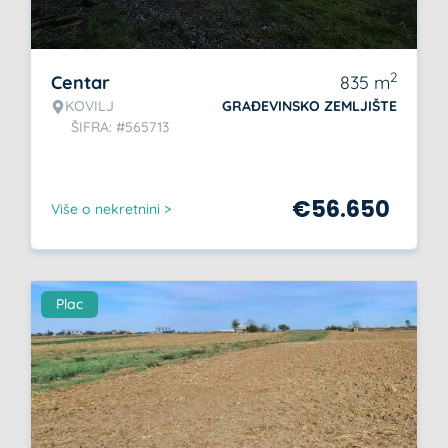
2
Centar
835
m
KOVILJ
GRAĐEVINSKO ZEMLJIŠTE
ŠIFRA: #565713
€
56.650
Više o nekretnini >
Plac