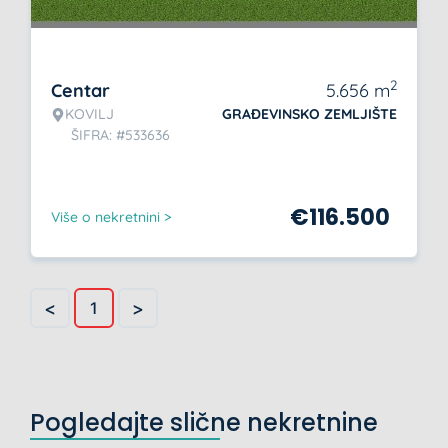
2
Centar
5.656
m
KOVILJ
GRAĐEVINSKO ZEMLJIŠTE
ŠIFRA: #533636
€
116.500
Više o nekretnini >
<
>
1
Pogledajte slične nekretnine