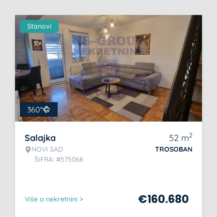
Stanovi
360°
2
Salajka
52
m
NOVI SAD
TROSOBAN
ŠIFRA: #575068
€
160.680
Više o nekretnini >