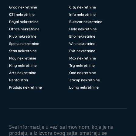
Grad nekretnine
City nekretnine
021 nekretnine
Info nekretnine
Royal nekretnine
Bulevar nekretnine
Office nekretnine
Halo nekretnine
Klub nekretnine
Eho nekretnine
Spens nekretnine
Win nekretnine
Stan nekretnine
Exit nekretnine
Play nekretnine
Max nekretnine
King nekretnine
Trg nekretnine
Arts nekretnine
One nekretnine
Renta stan
Zakup nekretnine
Prodaja nekretnine
Lumo nekretnine
Sve informacije u vezi sa imovinom, koja je na
prodaju, a iz izvora ovog sajta, smatraju se