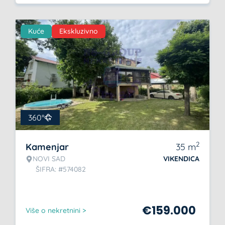
Kuće
Ekskluzivno
360°
2
Kamenjar
35
m
NOVI SAD
VIKENDICA
ŠIFRA: #574082
€
159.000
Više o nekretnini >