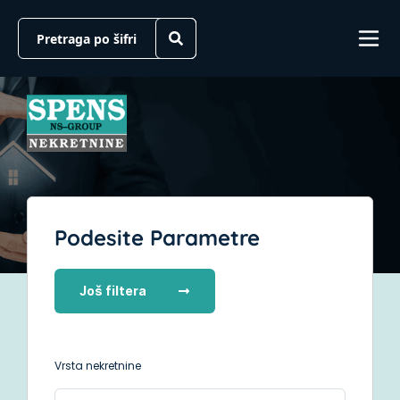
Podesite Parametre
Još filtera
Vrsta nekretnine