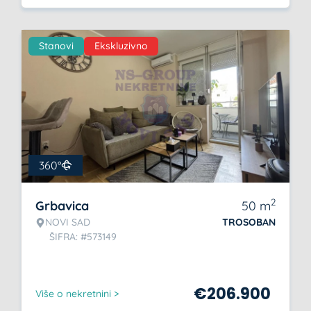
Stanovi
Ekskluzivno
360°
2
Grbavica
50
m
NOVI SAD
TROSOBAN
ŠIFRA: #573149
€
206.900
Više o nekretnini >