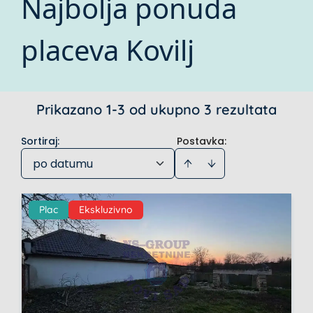
Najbolja ponuda
placeva Kovilj
Prikazano 1-3 od ukupno 3 rezultata
Sortiraj
:
Postavka:
po datumu
Plac
Ekskluzivno