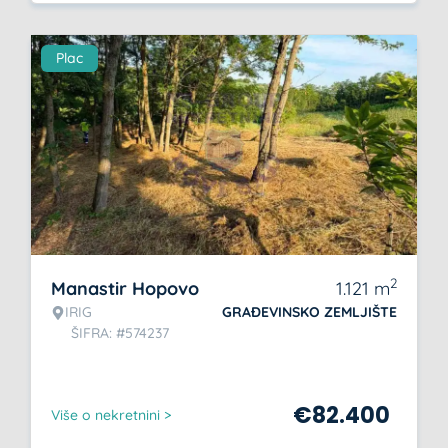
Plac
2
Manastir Hopovo
1.121
m
IRIG
GRAĐEVINSKO ZEMLJIŠTE
ŠIFRA: #574237
€
82.400
Više o nekretnini >