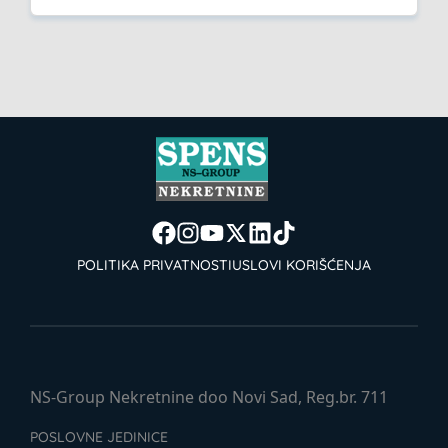
POLITIKA PRIVATNOSTI
USLOVI KORIŠĆENJA
NS-Group Nekretnine doo Novi Sad, Reg.br. 711
POSLOVNE JEDINICE