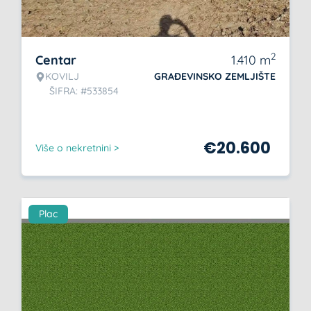
2
Centar
1.410
m
KOVILJ
GRAĐEVINSKO ZEMLJIŠTE
ŠIFRA: #533854
€
20.600
Više o nekretnini >
Plac