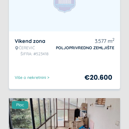
2
Vikend zona
3.577
m
ČEREVIĆ
POLJOPRIVREDNO ZEMLJIŠTE
ŠIFRA: #523418
€
20.600
Više o nekretnini >
Plac