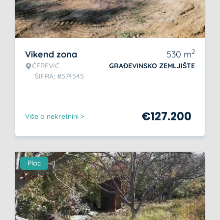
2
Vikend zona
530
m
ČEREVIĆ
GRAĐEVINSKO ZEMLJIŠTE
ŠIFRA: #574545
€
127.200
Više o nekretnini >
Plac