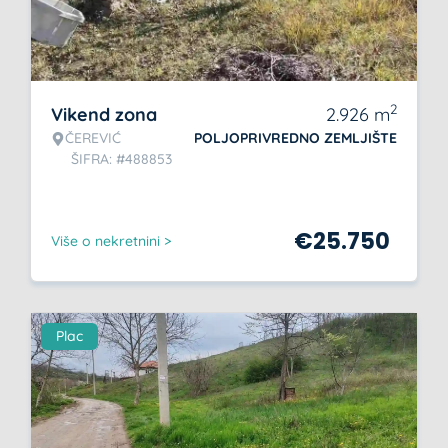
2
Vikend zona
2.926
m
ČEREVIĆ
POLJOPRIVREDNO ZEMLJIŠTE
ŠIFRA: #488853
€
25.750
Više o nekretnini >
Plac