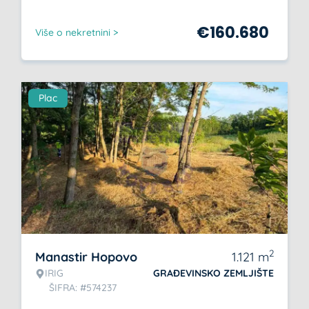
€
160.680
Više o nekretnini >
Plac
2
Manastir Hopovo
1.121
m
IRIG
GRAĐEVINSKO ZEMLJIŠTE
ŠIFRA: #574237