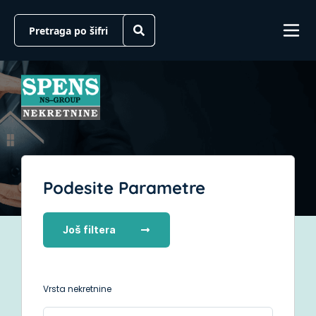
Podesite Parametre
Još filtera
Vrsta nekretnine