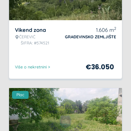
2
Vikend zona
1.606
m
ČEREVIĆ
GRAĐEVINSKO ZEMLJIŠTE
ŠIFRA: #574521
€
36.050
Više o nekretnini >
Plac