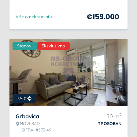
€
159.000
Više o nekretnini >
Stanovi
Ekskluzivno
360°
2
Grbavica
50
m
NOVI SAD
TROSOBAN
ŠIFRA: #573149