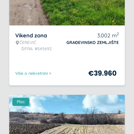
2
Vikend zona
3.002
m
ČEREVIĆ
GRAĐEVINSKO ZEMLJIŠTE
ŠIFRA: #545692
€
39.960
Više o nekretnini >
Plac