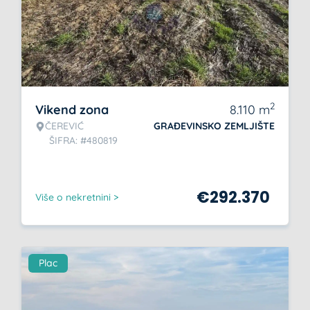
2
Vikend zona
8.110
m
ČEREVIĆ
GRAĐEVINSKO ZEMLJIŠTE
ŠIFRA: #480819
€
292.370
Više o nekretnini >
Plac