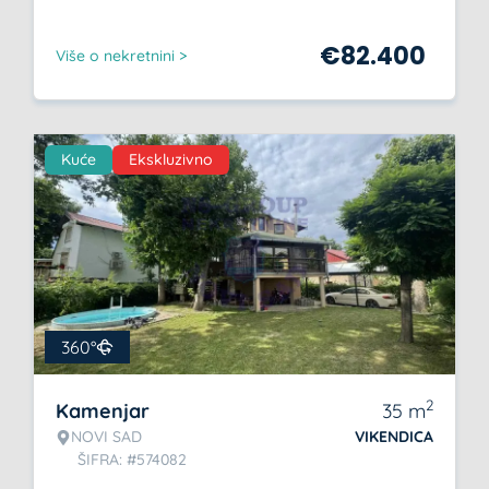
€
82.400
Više o nekretnini >
Kuće
Ekskluzivno
360°
2
Kamenjar
35
m
NOVI SAD
VIKENDICA
ŠIFRA: #574082