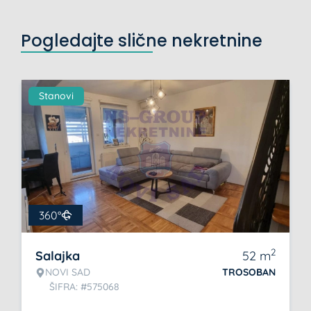
Pogledajte slične nekretnine
Stanovi
360°
2
Salajka
52
m
NOVI SAD
TROSOBAN
ŠIFRA: #575068