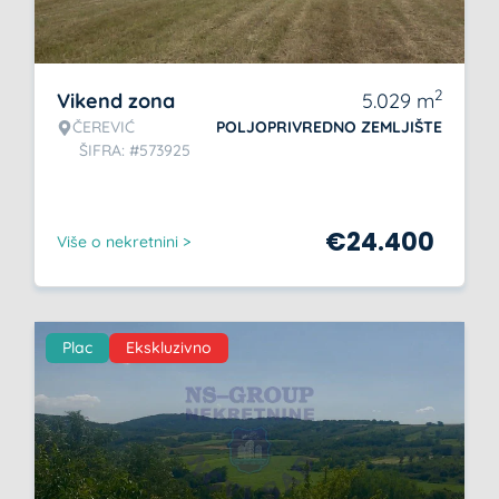
2
Vikend zona
5.029
m
ČEREVIĆ
POLJOPRIVREDNO ZEMLJIŠTE
ŠIFRA: #573925
€
24.400
Više o nekretnini >
Plac
Ekskluzivno