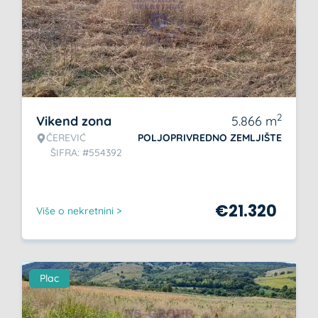
2
Vikend zona
5.866
m
ČEREVIĆ
POLJOPRIVREDNO ZEMLJIŠTE
ŠIFRA: #554392
€
21.320
Više o nekretnini >
Plac