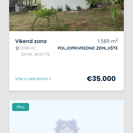
2
Vikend zona
1.589
m
ČEREVIĆ
POLJOPRIVREDNO ZEMLJIŠTE
ŠIFRA: #541778
€
35.000
Više o nekretnini >
Plac