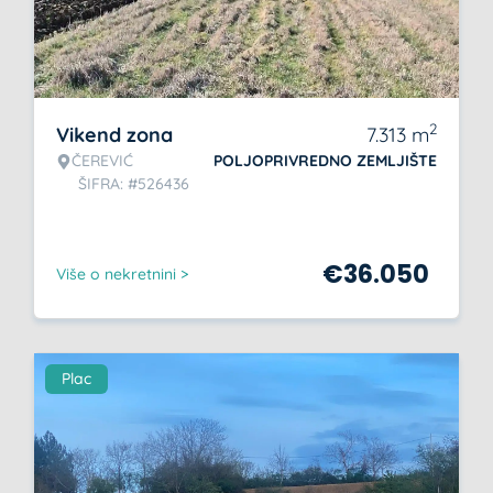
2
Vikend zona
7.313
m
ČEREVIĆ
POLJOPRIVREDNO ZEMLJIŠTE
ŠIFRA: #526436
€
36.050
Više o nekretnini >
Plac