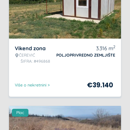
2
Vikend zona
3.316
m
ČEREVIĆ
POLJOPRIVREDNO ZEMLJIŠTE
ŠIFRA: #496868
€
39.140
Više o nekretnini >
Plac