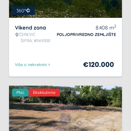
360°
2
Vikend zona
8.408
m
ČEREVIĆ
POLJOPRIVREDNO ZEMLJIŠTE
ŠIFRA: #569300
€
120.000
Više o nekretnini >
Plac
Ekskluzivno