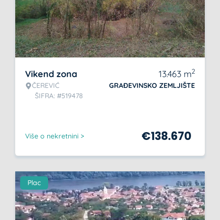
2
Vikend zona
13.463
m
ČEREVIĆ
GRAĐEVINSKO ZEMLJIŠTE
ŠIFRA: #519478
€
138.670
Više o nekretnini >
Plac