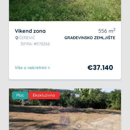
2
Vikend zona
556
m
ČEREVIĆ
GRAĐEVINSKO ZEMLJIŠTE
ŠIFRA: #570266
€
37.140
Više o nekretnini >
Plac
Ekskluzivno