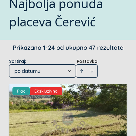
Najbolja ponuda
placeva Čerević
Prikazano 1-24 od ukupno 47 rezultata
Sortiraj
:
Postavka:
po datumu
Plac
Ekskluzivno