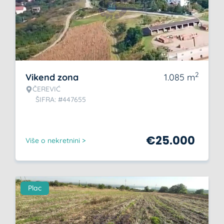
2
Vikend zona
1.085
m
ČEREVIĆ
ŠIFRA: #447655
€
25.000
Više o nekretnini >
Plac