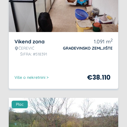
2
Vikend zona
1.091
m
ČEREVIĆ
GRAĐEVINSKO ZEMLJIŠTE
ŠIFRA: #518391
€
38.110
Više o nekretnini >
Plac