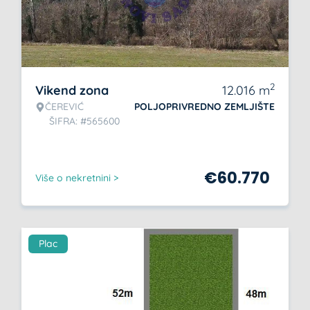
2
Vikend zona
12.016
m
ČEREVIĆ
POLJOPRIVREDNO ZEMLJIŠTE
ŠIFRA: #565600
€
60.770
Više o nekretnini >
Plac