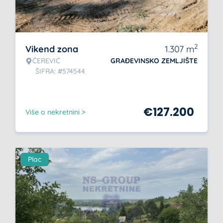
2
Vikend zona
1.307
m
ČEREVIĆ
GRAĐEVINSKO ZEMLJIŠTE
ŠIFRA: #574544
€
127.200
Više o nekretnini >
Plac