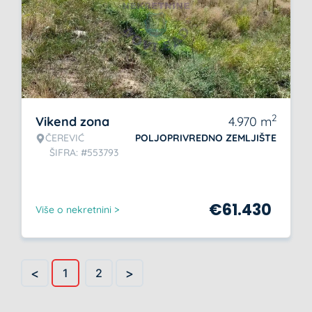
2
Vikend zona
4.970
m
ČEREVIĆ
POLJOPRIVREDNO ZEMLJIŠTE
ŠIFRA: #553793
€
61.430
Više o nekretnini >
<
>
1
2