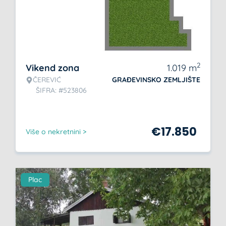
2
Vikend zona
1.019
m
ČEREVIĆ
GRAĐEVINSKO ZEMLJIŠTE
ŠIFRA: #523806
€
17.850
Više o nekretnini >
Plac