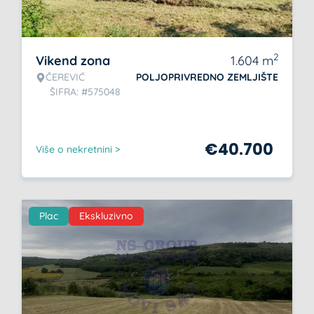
2
Vikend zona
1.604
m
ČEREVIĆ
POLJOPRIVREDNO ZEMLJIŠTE
ŠIFRA: #575048
€
40.700
Više o nekretnini >
Plac
Ekskluzivno