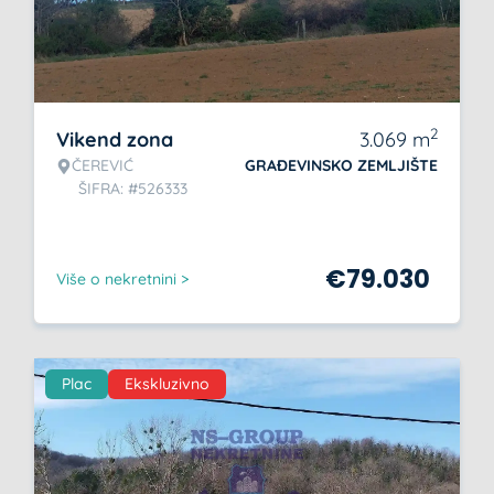
2
Vikend zona
3.069
m
ČEREVIĆ
GRAĐEVINSKO ZEMLJIŠTE
ŠIFRA: #526333
€
79.030
Više o nekretnini >
Plac
Ekskluzivno