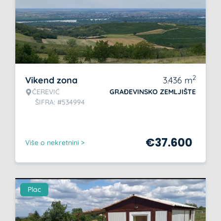
2
Vikend zona
3.436
m
ČEREVIĆ
GRAĐEVINSKO ZEMLJIŠTE
ŠIFRA: #534994
€
37.600
Više o nekretnini >
Plac