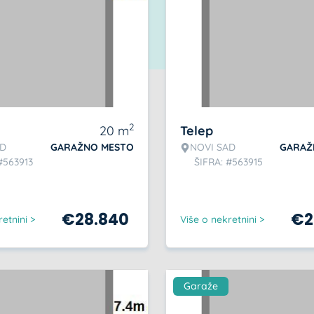
2
20
m
Telep
AD
GARAŽNO MESTO
NOVI SAD
GARAŽ
#563913
ŠIFRA: #563915
€
28.840
€
2
etnini >
Više o nekretnini >
Garaže