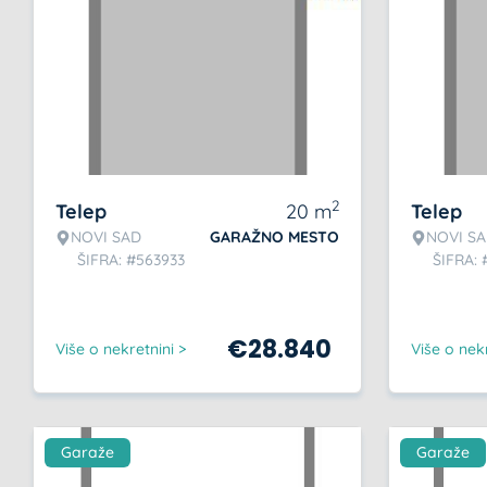
2
Telep
20
m
Telep
NOVI SAD
GARAŽNO MESTO
NOVI S
ŠIFRA: #563933
ŠIFRA: 
€
28.840
Više o nekretnini >
Više o nekr
Garaže
Garaže