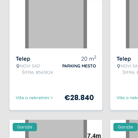
2
Telep
20
m
Telep
NOVI SAD
PARKING MESTO
NOVI S
ŠIFRA: #563924
ŠIFRA:
€
28.840
Više o nekretnini >
Više o nekr
Garaže
Garaže