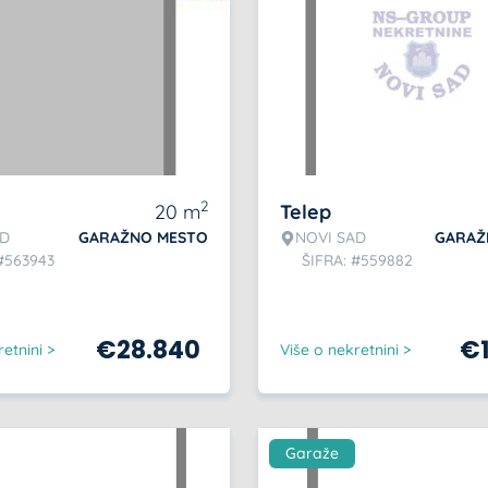
2
20
m
Telep
AD
GARAŽNO MESTO
NOVI SAD
GARAŽ
#563943
ŠIFRA: #559882
€
28.840
€
etnini >
Više o nekretnini >
Garaže