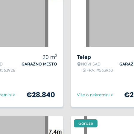
2
20
m
Telep
AD
GARAŽNO MESTO
NOVI SAD
GARAŽ
 #563926
ŠIFRA: #563930
€
28.840
€
2
etnini >
Više o nekretnini >
Garaže