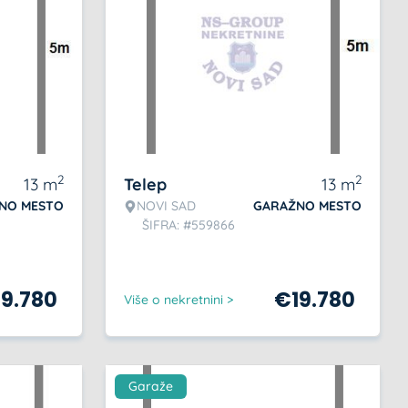
2
2
13
m
Telep
13
m
NO MESTO
NOVI SAD
GARAŽNO MESTO
ŠIFRA: #559866
19.780
€
19.780
Više o nekretnini >
Garaže