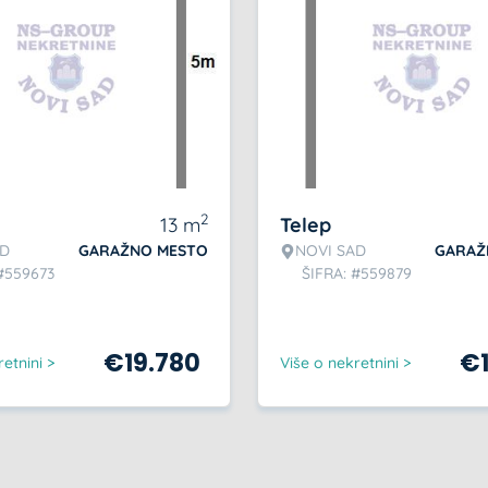
2
13
m
Telep
AD
GARAŽNO MESTO
NOVI SAD
GARAŽ
#559673
ŠIFRA: #559879
€
19.780
€
etnini >
Više o nekretnini >