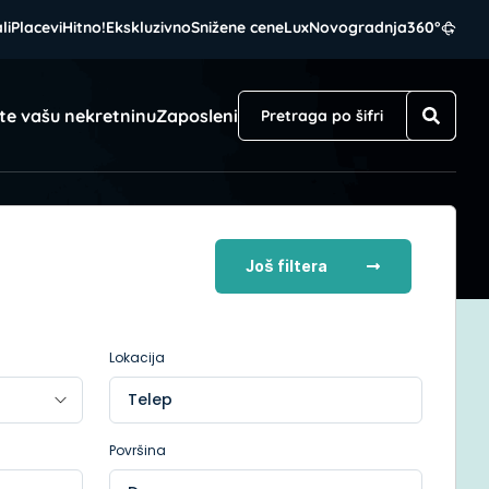
li
Placevi
Hitno!
Ekskluzivno
Snižene cene
Lux
Novogradnja
360°
te vašu nekretninu
Zaposleni
Još filtera
Lokacija
Telep
Površina