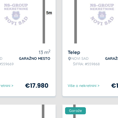
2
13
m
Telep
AD
GARAŽNO MESTO
NOVI SAD
GARAŽ
 #559669
ŠIFRA: #559868
€
17.980
€
etnini >
Više o nekretnini >
Garaže