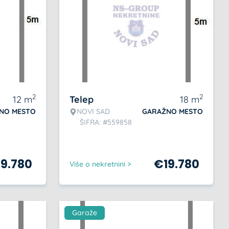
2
2
12
m
Telep
18
m
NO MESTO
NOVI SAD
GARAŽNO MESTO
ŠIFRA: #559858
19.780
€
19.780
Više o nekretnini >
Garaže