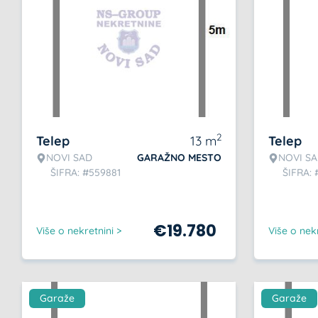
2
Telep
13
m
Telep
NOVI SAD
GARAŽNO MESTO
NOVI S
ŠIFRA: #559881
ŠIFRA:
€
19.780
Više o nekretnini >
Više o nekr
Garaže
Garaže