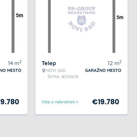
2
2
14
m
Telep
12
m
NO MESTO
NOVI SAD
GARAŽNO MESTO
ŠIFRA: #559674
19.780
€
19.780
Više o nekretnini >