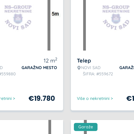
2
12
m
Telep
AD
GARAŽNO MESTO
NOVI SAD
GARAŽ
 #559880
ŠIFRA: #559672
€
19.780
€
etnini >
Više o nekretnini >
Garaže