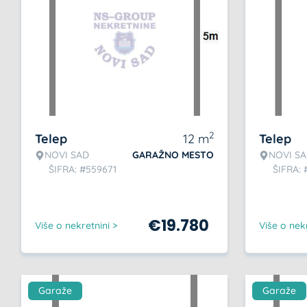
2
Telep
12
m
Telep
NOVI SAD
GARAŽNO MESTO
NOVI S
ŠIFRA: #559671
ŠIFRA:
€
19.780
Više o nekretnini >
Više o nekr
Garaže
Garaže