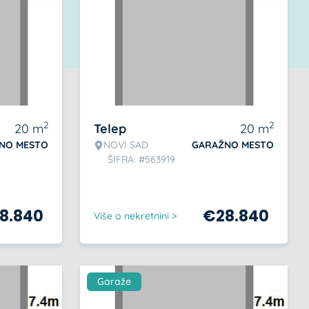
2
2
20
m
Telep
20
m
NO MESTO
NOVI SAD
GARAŽNO MESTO
ŠIFRA: #563919
8.840
€
28.840
Više o nekretnini >
Garaže