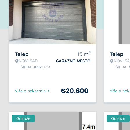
2
Telep
15
m
Telep
NOVI SAD
GARAŽNO MESTO
NOVI S
ŠIFRA: #565769
ŠIFRA: 
€
20.600
Više o nekretnini >
Više o nekr
Garaže
Garaže