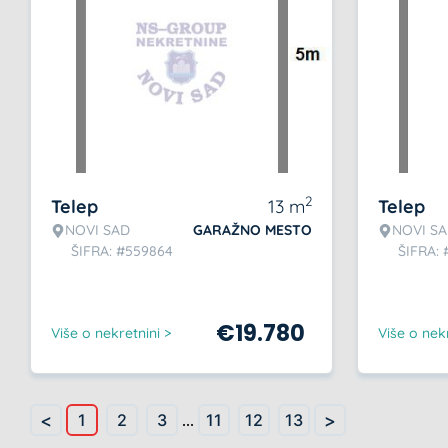
2
Telep
13
m
Telep
NOVI SAD
GARAŽNO MESTO
NOVI S
ŠIFRA: #559864
ŠIFRA: 
€
19.780
Više o nekretnini >
Više o nekr
<
>
1
2
3
...
11
12
13