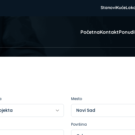
Stanovi
Kuće
Loka
Početna
Kontakt
Ponudi
a
Mesto
Površina