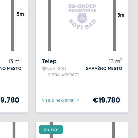
2
2
13
m
Telep
13
m
NO MESTO
NOVI SAD
GARAŽNO MESTO
ŠIFRA: #559670
19.780
€
19.780
Više o nekretnini >
Garaže