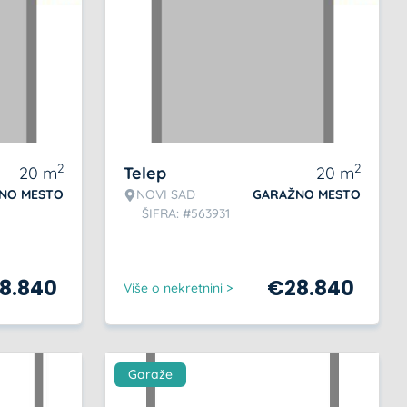
2
2
20
m
Telep
20
m
NO MESTO
NOVI SAD
GARAŽNO MESTO
ŠIFRA: #563931
8.840
€
28.840
Više o nekretnini >
Garaže