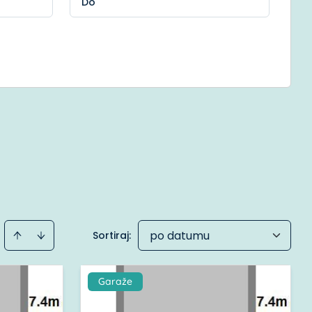
po datumu
Sortiraj
:
Garaže