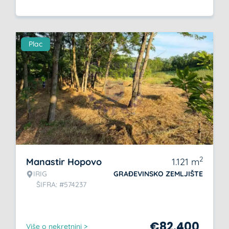
Plac
2
Manastir Hopovo
1.121
m
IRIG
GRAĐEVINSKO ZEMLJIŠTE
ŠIFRA: #574237
€
82.400
Više o nekretnini >