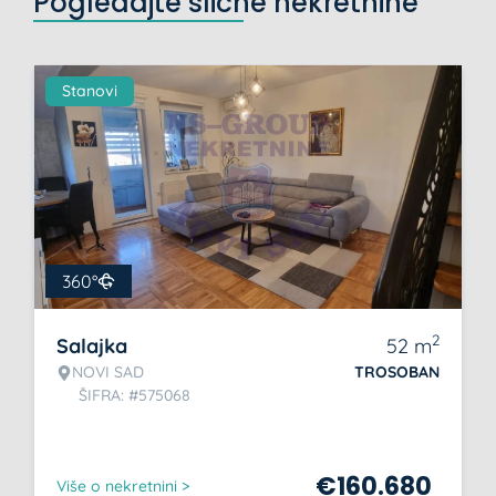
Pogledajte slične nekretnine
Stanovi
360°
2
Salajka
52
m
NOVI SAD
TROSOBAN
ŠIFRA: #575068
€
160.680
Više o nekretnini >