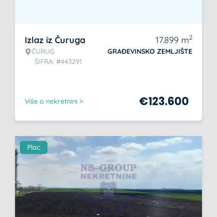
2
Izlaz iz Čuruga
17.899
m
ČURUG
GRAĐEVINSKO ZEMLJIŠTE
ŠIFRA: #443291
€
123.600
Više o nekretnini >
Plac