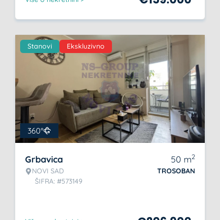
Stanovi
Ekskluzivno
360°
2
Grbavica
50
m
NOVI SAD
TROSOBAN
ŠIFRA: #573149