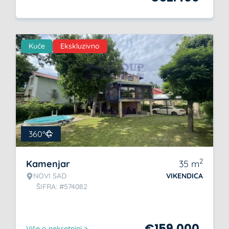
Kuće
Ekskluzivno
360°
2
Kamenjar
35
m
NOVI SAD
VIKENDICA
ŠIFRA: #574082
€
159.000
Više o nekretnini >