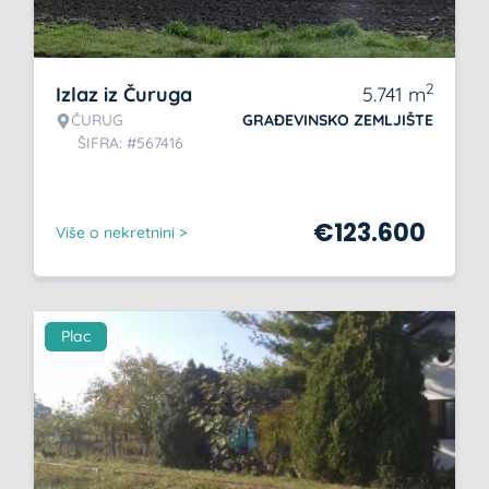
2
Izlaz iz Čuruga
5.741
m
ČURUG
GRAĐEVINSKO ZEMLJIŠTE
ŠIFRA: #567416
€
123.600
Više o nekretnini >
Plac