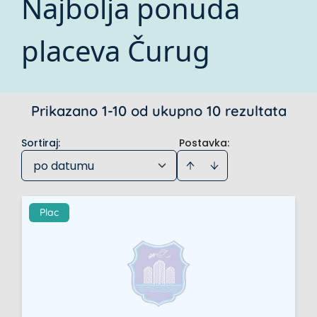
Najbolja ponuda
placeva Čurug
Prikazano 1-10 od ukupno 10 rezultata
Sortiraj
:
Postavka:
po datumu
Plac