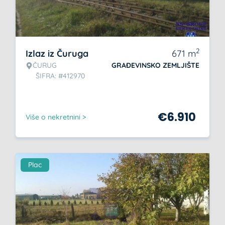
2
Izlaz iz Čuruga
671
m
ČURUG
GRAĐEVINSKO ZEMLJIŠTE
ŠIFRA: #412970
€
6.910
Više o nekretnini >
Plac