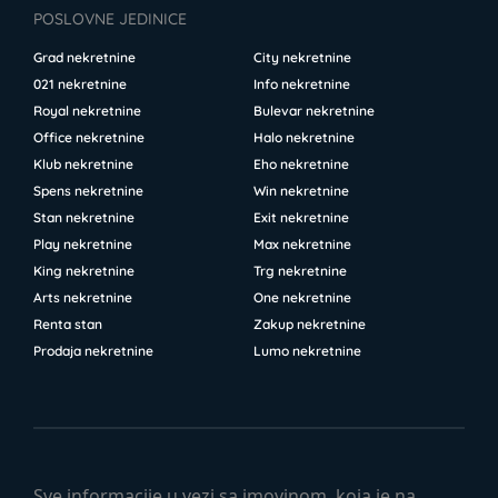
POSLOVNE JEDINICE
Grad nekretnine
City nekretnine
021 nekretnine
Info nekretnine
Royal nekretnine
Bulevar nekretnine
Office nekretnine
Halo nekretnine
Klub nekretnine
Eho nekretnine
Spens nekretnine
Win nekretnine
Stan nekretnine
Exit nekretnine
Play nekretnine
Max nekretnine
King nekretnine
Trg nekretnine
Arts nekretnine
One nekretnine
Renta stan
Zakup nekretnine
Prodaja nekretnine
Lumo nekretnine
Sve informacije u vezi sa imovinom, koja je na