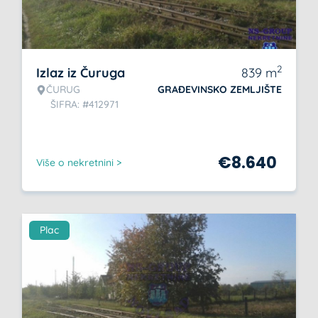
2
Izlaz iz Čuruga
839
m
ČURUG
GRAĐEVINSKO ZEMLJIŠTE
ŠIFRA: #412971
€
8.640
Više o nekretnini >
Plac