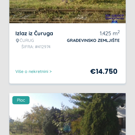
2
Izlaz iz Čuruga
1.425
m
ČURUG
GRAĐEVINSKO ZEMLJIŠTE
ŠIFRA: #412974
€
14.750
Više o nekretnini >
Plac