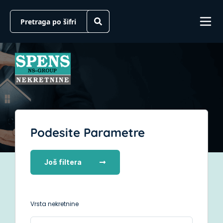
Podesite Parametre
Još filtera
Vrsta nekretnine