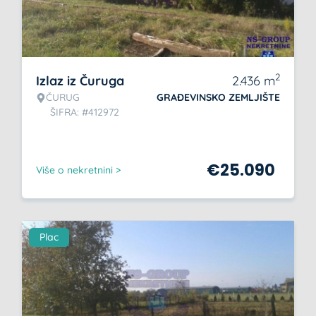
2
Izlaz iz Čuruga
2.436
m
ČURUG
GRAĐEVINSKO ZEMLJIŠTE
ŠIFRA: #412972
€
25.090
Više o nekretnini >
Plac