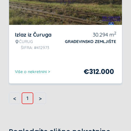
2
Izlaz iz Čuruga
30.294
m
ČURUG
GRAĐEVINSKO ZEMLJIŠTE
ŠIFRA: #412973
€
312.000
Više o nekretnini >
<
>
1