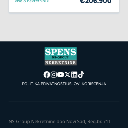
€
206.900
Više o nekretnini >
POLITIKA PRIVATNOSTI
USLOVI KORIŠĆENJA
NS-Group Nekretnine doo Novi Sad, Reg.br. 711