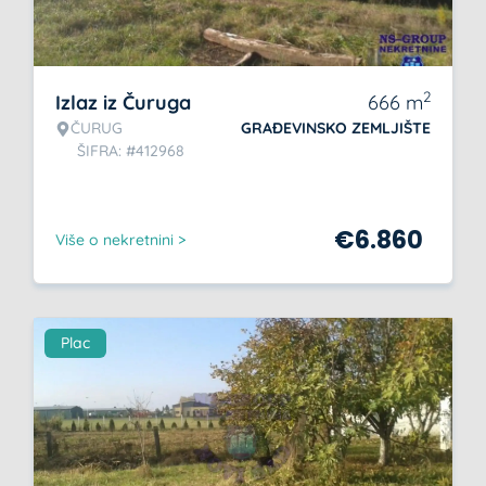
2
Izlaz iz Čuruga
666
m
ČURUG
GRAĐEVINSKO ZEMLJIŠTE
ŠIFRA: #412968
€
6.860
Više o nekretnini >
Plac