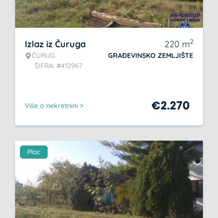
2
Izlaz iz Čuruga
220
m
ČURUG
GRAĐEVINSKO ZEMLJIŠTE
ŠIFRA: #412967
€
2.270
Više o nekretnini >
Plac