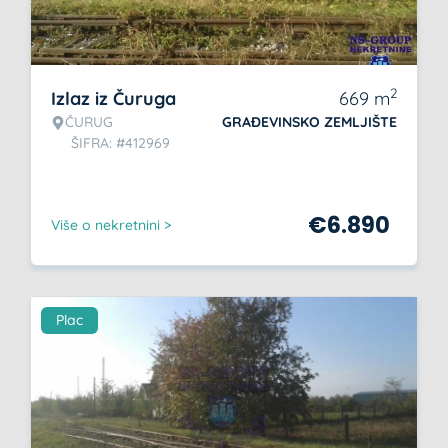
2
Izlaz iz Čuruga
669
m
ČURUG
GRAĐEVINSKO ZEMLJIŠTE
ŠIFRA: #412969
€
6.890
Više o nekretnini >
Plac